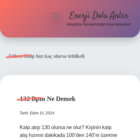
Enerji Dolu Anlar
menüyü
aç
Hayatına hareket katan kısa hikayeler!
Anasayfa
Gizlilik Politikası
Etiket:
Kalp hızı kaç olursa tehlikeli
Yasal Uyarı
Hakkımızda
132 Bpm Ne Demek
Tarih: Ekim 10, 2024
Kalp atışı 130 olursa ne olur? Kişinin kalp
atış hızının dakikada 100’den 140’ın üzerine