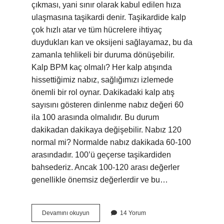
çıkması, yani sınır olarak kabul edilen hıza
ulaşmasına taşikardi denir. Taşikardide kalp
çok hızlı atar ve tüm hücrelere ihtiyaç
duydukları kan ve oksijeni sağlayamaz, bu da
zamanla tehlikeli bir duruma dönüşebilir.
Kalp BPM kaç olmalı? Her kalp atışında
hissettiğimiz nabız, sağlığımızı izlemede
önemli bir rol oynar. Dakikadaki kalp atış
sayısını gösteren dinlenme nabız değeri 60
ila 100 arasında olmalıdır. Bu durum
dakikadan dakikaya değişebilir. Nabız 120
normal mi? Normalde nabız dakikada 60-100
arasındadır. 100’ü geçerse taşikardiden
bahsederiz. Ancak 100-120 arası değerler
genellikle önemsiz değerlerdir ve bu…
132
Devamını okuyun
14 Yorum
Bpm