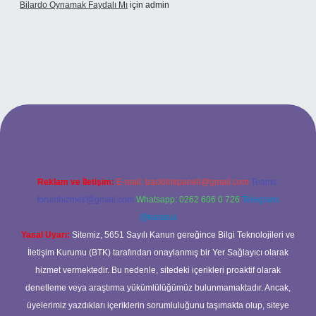
Bilardo Oynamak Faydalı Mı
için
admin
i
Reklam ve İletişim:
E-mail:
backlinkpaneli@gmail.com
Teams:
forumhizmeti@gmail.com
Whatsapp: 0262 606 0 726
Telegram:
@karabul
Yasal Uyarı:
Sitemiz, 5651 Sayılı Kanun gereğince Bilgi Teknolojileri ve
İletişim Kurumu (BTK) tarafından onaylanmış bir Yer Sağlayıcı olarak
hizmet vermektedir. Bu nedenle, sitedeki içerikleri proaktif olarak
denetleme veya araştırma yükümlülüğümüz bulunmamaktadır. Ancak,
üyelerimiz yazdıkları içeriklerin sorumluluğunu taşımakta olup, siteye