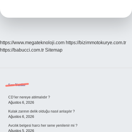
Ne
Demek
https://www.megateknoloji.com
https://bizimmotokurye.com.tr
https://babucci.com.tr
Sitemap
Sidebar
Son Yazılar
CD’ler nereye atılmalıdır ?
Ağustos 6, 2026
Kulak zarının delik olduğu nasıl anlaşılır ?
Ağustos 6, 2026
Avcılık belgesi harcı her sene yenilenir mi ?
Ağustos 5, 2026