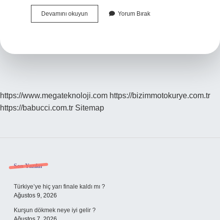
Iphone
Devamını okuyun
Yorum Bırak
De
Google
Var
Mı
https://www.megateknoloji.com
https://bizimmotokurye.com.tr
https://babucci.com.tr
Sitemap
Sidebar
Son Yazılar
Türkiye’ye hiç yarı finale kaldı mı ?
Ağustos 9, 2026
Kurşun dökmek neye iyi gelir ?
Ağustos 7, 2026