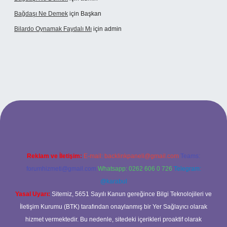
Bağdaşı Ne Demek
için
Başkan
Bilardo Oynamak Faydalı Mı
için
admin
ilbet bahis sitesi
Reklam ve İletişim:
E-mail:
backlinkpaneli@gmail.com
Teams:
forumhizmeti@gmail.com
Whatsapp: 0262 606 0 726
Telegram:
@karabul
Yasal Uyarı:
Sitemiz, 5651 Sayılı Kanun gereğince Bilgi Teknolojileri ve
İletişim Kurumu (BTK) tarafından onaylanmış bir Yer Sağlayıcı olarak
hizmet vermektedir. Bu nedenle, sitedeki içerikleri proaktif olarak