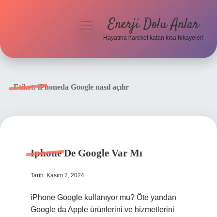
Enerji Dolu Anlar
menüyü
aç
Hayatına hareket katan kısa hikayeler!
Anasayfa
Gizlilik Politikası
Etiket:
iPhoneda Google nasıl açılır
Yasal Uyarı
Hakkımızda
Iphone De Google Var Mı
Tarih: Kasım 7, 2024
iPhone Google kullanıyor mu? Öte yandan
Google da Apple ürünlerini ve hizmetlerini