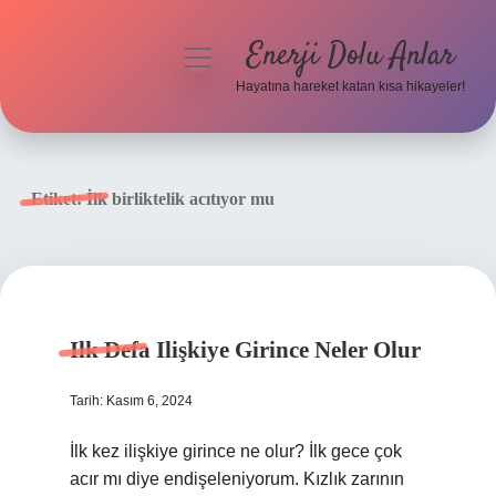
Enerji Dolu Anlar
menüyü
aç
Hayatına hareket katan kısa hikayeler!
Anasayfa
Gizlilik Politikası
Etiket:
İlk birliktelik acıtıyor mu
Yasal Uyarı
Hakkımızda
Ilk Defa Ilişkiye Girince Neler Olur
Tarih: Kasım 6, 2024
İlk kez ilişkiye girince ne olur? İlk gece çok
acır mı diye endişeleniyorum. Kızlık zarının