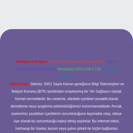
ilbet bahis sitesi
Reklam ve İletişim:
E-mail:
backlinkpaneli@gmail.com
Teams:
forumhizmeti@gmail.com
Whatsapp: 0262 606 0 726
Telegram:
@karabul
Yasal Uyarı:
Sitemiz, 5651 Sayılı Kanun gereğince Bilgi Teknolojileri ve
İletişim Kurumu (BTK) tarafından onaylanmış bir Yer Sağlayıcı olarak
hizmet vermektedir. Bu nedenle, sitedeki içerikleri proaktif olarak
denetleme veya araştırma yükümlülüğümüz bulunmamaktadır. Ancak,
üyelerimiz yazdıkları içeriklerin sorumluluğunu taşımakta olup, siteye
üye olarak bu sorumluluğu kabul etmiş sayılırlar. Bu internet sitesi,
herhangi bir marka, kurum veya şahıs şirketi ile hiçbir bağlantısı