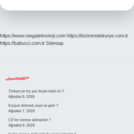
https://www.megateknoloji.com
https://bizimmotokurye.com.tr
https://babucci.com.tr
Sitemap
Sidebar
Son Yazılar
Türkiye’ye hiç yarı finale kaldı mı ?
Ağustos 9, 2026
Kurşun dökmek neye iyi gelir ?
Ağustos 7, 2026
CD’ler nereye atılmalıdır ?
Ağustos 6, 2026