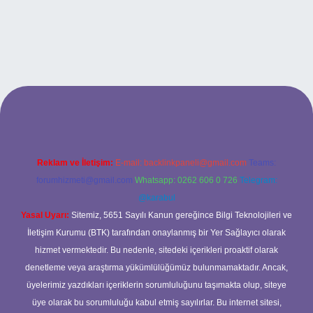
ilbet bahis sitesi
Reklam ve İletişim:
E-mail:
backlinkpaneli@gmail.com
Teams:
forumhizmeti@gmail.com
Whatsapp: 0262 606 0 726
Telegram:
@karabul
Yasal Uyarı:
Sitemiz, 5651 Sayılı Kanun gereğince Bilgi Teknolojileri ve
İletişim Kurumu (BTK) tarafından onaylanmış bir Yer Sağlayıcı olarak
hizmet vermektedir. Bu nedenle, sitedeki içerikleri proaktif olarak
denetleme veya araştırma yükümlülüğümüz bulunmamaktadır. Ancak,
üyelerimiz yazdıkları içeriklerin sorumluluğunu taşımakta olup, siteye
üye olarak bu sorumluluğu kabul etmiş sayılırlar. Bu internet sitesi,