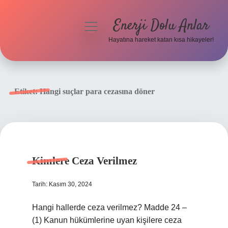
Enerji Dolu Anlar
menüyü
aç
Hayatına hareket katan kısa hikayeler!
Anasayfa
Gizlilik Politikası
Etiket:
Hangi suçlar para cezasına döner
Yasal Uyarı
Hakkımızda
Kimlere Ceza Verilmez
Tarih: Kasım 30, 2024
Hangi hallerde ceza verilmez? Madde 24 –
(1) Kanun hükümlerine uyan kişilere ceza