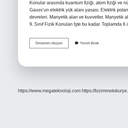
Konular arasında kuantum fiziği, atom fiziği ve nük
Gauss’un elektrik yük alanı yasası. Elektrik potan
devreleri. Manyetik alan ve kuvvetler. Manyetik a
9. Sınıf Fizik Konuları İşte bu kadar. Toplamda 6
Fizik
Devamını okuyun
Yorum Bırak
2
Hangi
Sınıf
https://www.megateknoloji.com
https://bizimmotokurye