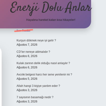
Enerji Dolu Anlar
Hayatına hareket katan kısa hikayeler!
Sidebar
Son Yazılar
ilbet bahis
Kurşun dökmek neye iyi gelir ?
Ağustos 7, 2026
CD’ler nereye atılmalıdır ?
Ağustos 6, 2026
Kulak zarının delik olduğu nasıl anlaşılır ?
Ağustos 6, 2026
Avcılık belgesi harcı her sene yenilenir mi ?
Ağustos 5, 2026
Allah hangi 3 kişiye yardım eder ?
Ağustos 3, 2026
7 sayısının basamağı nedir ?
Ağustos 3, 2026