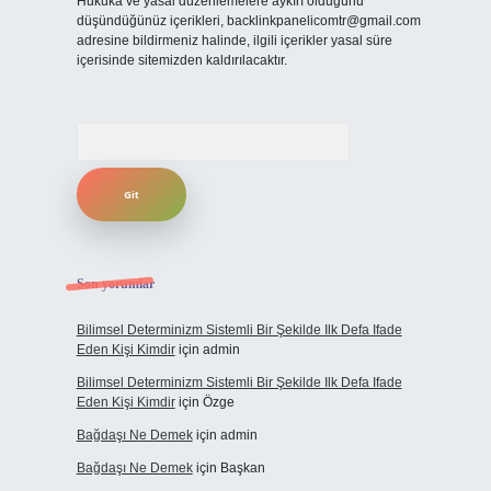
Hukuka ve yasal düzenlemelere aykırı olduğunu
düşündüğünüz içerikleri,
backlinkpanelicomtr@gmail.com
adresine bildirmeniz halinde, ilgili içerikler yasal süre
içerisinde sitemizden kaldırılacaktır.
Arama
Son yorumlar
Bilimsel Determinizm Sistemli Bir Şekilde Ilk Defa Ifade
Eden Kişi Kimdir
için
admin
Bilimsel Determinizm Sistemli Bir Şekilde Ilk Defa Ifade
Eden Kişi Kimdir
için
Özge
Bağdaşı Ne Demek
için
admin
Bağdaşı Ne Demek
için
Başkan