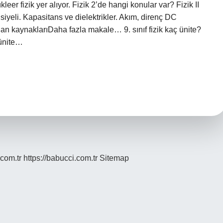
leer fizik yer alıyor. Fizik 2’de hangi konular var? Fizik II
siyeli. Kapasitans ve dielektrikler. Akım, direnç DC
lan kaynaklarıDaha fazla makale… 9. sınıf fizik kaç ünite?
 ünite…
.com.tr
https://babucci.com.tr
Sitemap