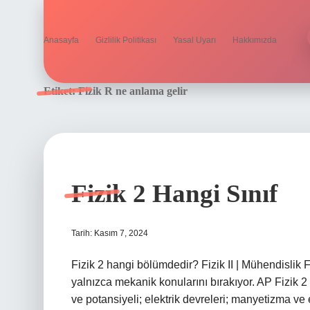
Anasayfa
Gizlilik Politikası
Yasal Uyarı
Hakkımızda
Etiket:
Fizik R ne anlama gelir
Fizik 2 Hangi Sınıf
Tarih: Kasım 7, 2024
Fizik 2 hangi bölümdedir? Fizik II | Mühendislik F
yalnızca mekanik konularını bırakıyor. AP Fizik 2 
ve potansiyeli; elektrik devreleri; manyetizma ve 