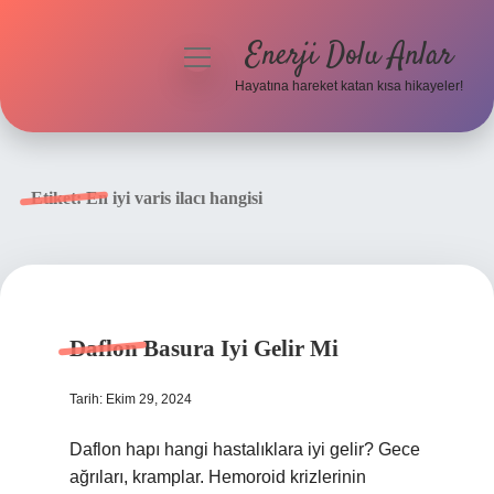
Enerji Dolu Anlar
menüyü
aç
Hayatına hareket katan kısa hikayeler!
Anasayfa
Gizlilik Politikası
Etiket:
En iyi varis ilacı hangisi
Yasal Uyarı
Hakkımızda
Daflon Basura Iyi Gelir Mi
Tarih: Ekim 29, 2024
Daflon hapı hangi hastalıklara iyi gelir? Gece
ağrıları, kramplar. Hemoroid krizlerinin