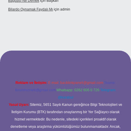
Bağdaşı Ne Demek
için
Başkan
Bilardo Oynamak Faydalı Mı
için
admin
lbet bahis sitesi
Reklam ve İletişim:
E-mail:
backlinkpaneli@gmail.com
Teams:
forumhizmeti@gmail.com
Whatsapp: 0262 606 0 726
Telegram:
@karabul
Yasal Uyarı:
Sitemiz, 5651 Sayılı Kanun gereğince Bilgi Teknolojileri ve
İletişim Kurumu (BTK) tarafından onaylanmış bir Yer Sağlayıcı olarak
hizmet vermektedir. Bu nedenle, sitedeki içerikleri proaktif olarak
denetleme veya araştırma yükümlülüğümüz bulunmamaktadır. Ancak,