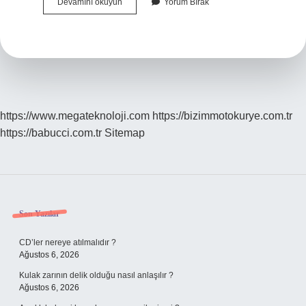
Daflon
Devamını okuyun
Yorum Bırak
Basura
Iyi
Gelir
Mi
https://www.megateknoloji.com
https://bizimmotokurye.com.tr
https://babucci.com.tr
Sitemap
Sidebar
Son Yazılar
CD’ler nereye atılmalıdır ?
Ağustos 6, 2026
Kulak zarının delik olduğu nasıl anlaşılır ?
Ağustos 6, 2026