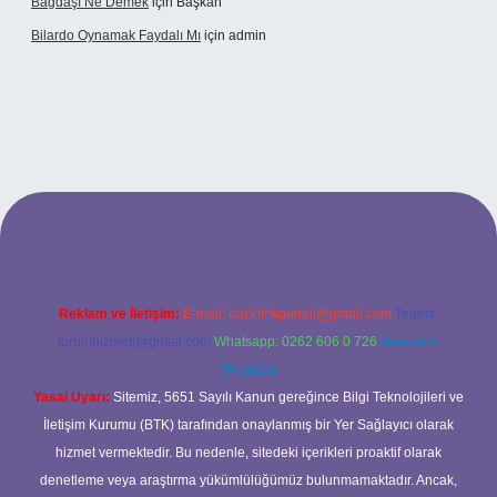
Bağdaşı Ne Demek
için
Başkan
Bilardo Oynamak Faydalı Mı
için
admin
ilbet bahis sitesi
Reklam ve İletişim:
E-mail:
backlinkpaneli@gmail.com
Teams:
forumhizmeti@gmail.com
Whatsapp: 0262 606 0 726
Telegram:
@karabul
Yasal Uyarı:
Sitemiz, 5651 Sayılı Kanun gereğince Bilgi Teknolojileri ve
İletişim Kurumu (BTK) tarafından onaylanmış bir Yer Sağlayıcı olarak
hizmet vermektedir. Bu nedenle, sitedeki içerikleri proaktif olarak
denetleme veya araştırma yükümlülüğümüz bulunmamaktadır. Ancak,