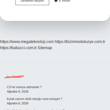
Aslı
Devamını okuyun
8 Yorum
Gibidir
Aslı
Yerine
Geçer
Mi
https://www.megateknoloji.com
https://bizimmotokurye.com.tr
https://babucci.com.tr
Sitemap
Sidebar
Son Yazılar
CD’ler nereye atılmalıdır ?
Ağustos 6, 2026
Kulak zarının delik olduğu nasıl anlaşılır ?
Ağustos 6, 2026