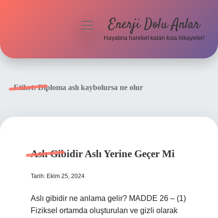
Enerji Dolu Anlar
menüyü
aç
Hayatına hareket katan kısa hikayeler!
Anasayfa
Gizlilik Politikası
Etiket:
Diploma aslı kaybolursa ne olur
Yasal Uyarı
Hakkımızda
Aslı Gibidir Aslı Yerine Geçer Mi
Tarih: Ekim 25, 2024
Aslı gibidir ne anlama gelir? MADDE 26 – (1)
Fiziksel ortamda oluşturulan ve gizli olarak