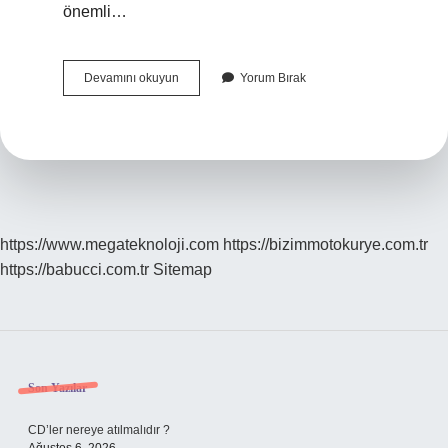
önemli…
Bezmialemi
Devamını okuyun
Yorum Bırak
Kim
Yaptı
https://www.megateknoloji.com
https://bizimmotokurye.com.tr
https://babucci.com.tr
Sitemap
Sidebar
Son Yazılar
CD’ler nereye atılmalıdır ?