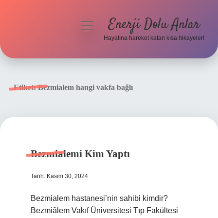
Enerji Dolu Anlar
menüyü
aç
Hayatına hareket katan kısa hikayeler!
Anasayfa
Gizlilik Politikası
Etiket:
Bezmialem hangi vakfa bağlı
Yasal Uyarı
Hakkımızda
Bezmialemi Kim Yaptı
Tarih: Kasım 30, 2024
Bezmialem hastanesi’nin sahibi kimdir?
Bezmiâlem Vakıf Üniversitesi Tıp Fakültesi