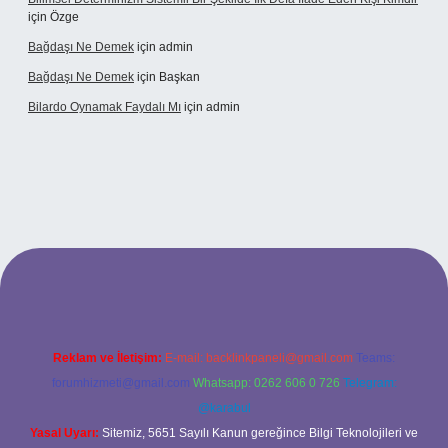
için
Özge
Bağdaşı Ne Demek
için
admin
Bağdaşı Ne Demek
için
Başkan
Bilardo Oynamak Faydalı Mı
için
admin
lbet bahis sitesi
Reklam ve İletişim:
E-mail:
backlinkpaneli@gmail.com
Teams:
forumhizmeti@gmail.com
Whatsapp: 0262 606 0 726
Telegram:
@karabul
Yasal Uyarı:
Sitemiz, 5651 Sayılı Kanun gereğince Bilgi Teknolojileri ve