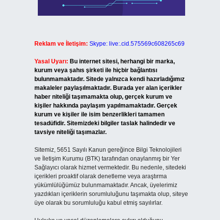
Reklam ve İletişim:
Skype: live:.cid.575569c608265c69
Yasal Uyarı:
Bu internet sitesi, herhangi bir marka,
kurum veya şahıs şirketi ile hiçbir bağlantısı
bulunmamaktadır. Sitede yalnızca kendi hazırladığımız
makaleler paylaşılmaktadır. Burada yer alan içerikler
haber niteliği taşımamakta olup, gerçek kurum ve
kişiler hakkında paylaşım yapılmamaktadır. Gerçek
kurum ve kişiler ile isim benzerlikleri tamamen
tesadüfidir. Sitemizdeki bilgiler taslak halindedir ve
tavsiye niteliği taşımazlar.
Sitemiz, 5651 Sayılı Kanun gereğince Bilgi Teknolojileri
ve İletişim Kurumu (BTK) tarafından onaylanmış bir Yer
Sağlayıcı olarak hizmet vermektedir. Bu nedenle, sitedeki
içerikleri proaktif olarak denetleme veya araştırma
yükümlülüğümüz bulunmamaktadır. Ancak, üyelerimiz
yazdıkları içeriklerin sorumluluğunu taşımakta olup, siteye
üye olarak bu sorumluluğu kabul etmiş sayılırlar.