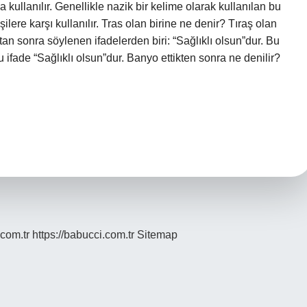
 kullanılır. Genellikle nazik bir kelime olarak kullanılan bu
lere karşı kullanılır. Tras olan birine ne denir? Tıraş olan
aştan sonra söylenen ifadelerden biri: “Sağlıklı olsun”dur. Bu
u ifade “Sağlıklı olsun”dur. Banyo ettikten sonra ne denilir?
.com.tr
https://babucci.com.tr
Sitemap