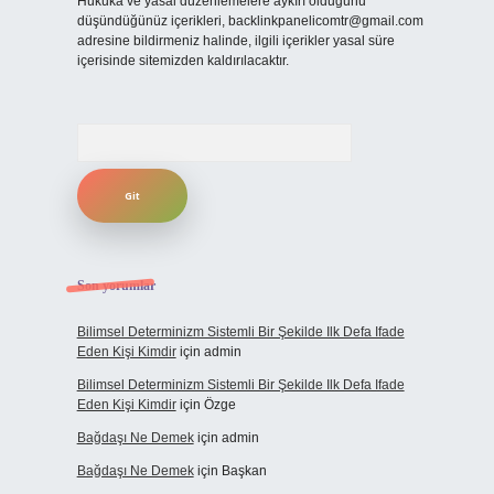
Hukuka ve yasal düzenlemelere aykırı olduğunu
düşündüğünüz içerikleri,
backlinkpanelicomtr@gmail.com
adresine bildirmeniz halinde, ilgili içerikler yasal süre
içerisinde sitemizden kaldırılacaktır.
Arama
Son yorumlar
Bilimsel Determinizm Sistemli Bir Şekilde Ilk Defa Ifade
Eden Kişi Kimdir
için
admin
Bilimsel Determinizm Sistemli Bir Şekilde Ilk Defa Ifade
Eden Kişi Kimdir
için
Özge
Bağdaşı Ne Demek
için
admin
Bağdaşı Ne Demek
için
Başkan