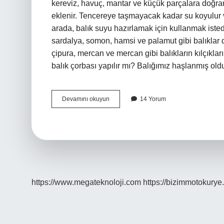
kereviz, havuç, mantar ve küçük parçalara doğra
eklenir. Tencereye taşmayacak kadar su koyulur ve
arada, balık suyu hazırlamak için kullanmak isted
sardalya, somon, hamsi ve palamut gibi balıklar 
çipura, mercan ve mercan gibi balıkların kılçıkla
balık çorbası yapılır mı? Balığımız haşlanmış ol
Balık
Devamını okuyun
14 Yorum
Çorbası
Nasıl
Yapılır
Hangi
Balıktan
Yapılır
https://www.megateknoloji.com
https://bizimmotokurye