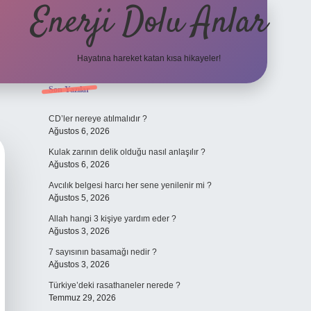
Enerji Dolu Anlar
Hayatına hareket katan kısa hikayeler!
Sidebar
Son Yazılar
ilbet bahi
CD’ler nereye atılmalıdır ?
Ağustos 6, 2026
Kulak zarının delik olduğu nasıl anlaşılır ?
Ağustos 6, 2026
Avcılık belgesi harcı her sene yenilenir mi ?
Ağustos 5, 2026
Allah hangi 3 kişiye yardım eder ?
Ağustos 3, 2026
7 sayısının basamağı nedir ?
Ağustos 3, 2026
Türkiye’deki rasathaneler nerede ?
Temmuz 29, 2026