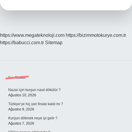
Dakika
Pişirilir
https://www.megateknoloji.com
https://bizimmotokurye.com.tr
https://babucci.com.tr
Sitemap
Sidebar
Son Yazılar
Nazar için kurşun nasıl dökülür ?
Ağustos 10, 2026
Türkiye’ye hiç yarı finale kaldı mı ?
Ağustos 9, 2026
Kurşun dökmek neye iyi gelir ?
Ağustos 7, 2026