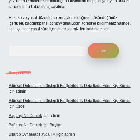
yazdıkları içeriklerin sorumluluğunu taşımakta olup, siteye üye olarak bu
sorumluluğu kabul etmiş sayılırlar.
Hukuka ve yasal düzenlemelere aykırı olduğunu düşündüğünüz
içerikleri,
backlinkpanelicomtr@gmail.com
adresine bildirmeniz halinde,
ilgili içerikler yasal süre içerisinde sitemizden kaldırılacaktır.
Arama
Son yorumlar
Bilimsel Determinizm Sistemli Bir Şekilde Ilk Defa Ifade Eden Kişi Kimdir
için
admin
Bilimsel Determinizm Sistemli Bir Şekilde Ilk Defa Ifade Eden Kişi Kimdir
için
Özge
Bağdaşı Ne Demek
için
admin
Bağdaşı Ne Demek
için
Başkan
Bilardo Oynamak Faydalı Mı
için
admin